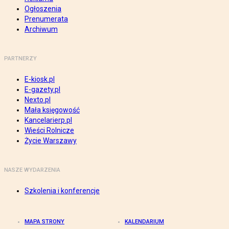
Ogłoszenia
Prenumerata
Archiwum
PARTNERZY
E-kiosk.pl
E-gazety.pl
Nexto.pl
Mała księgowość
Kancelarierp.pl
Wieści Rolnicze
Życie Warszawy
NASZE WYDARZENIA
Szkolenia i konferencje
MAPA STRONY
KALENDARIUM