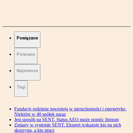
Powiązane
Polecane
Najnowsze
Tagi
Fundacje rodzinne inwestują w nieruchomości i energetykę.
Niektóre w 40 spółek naraz
Jest sposób na SENT. Status AEO może pomóc firmom
Zmiany w systemie SENT. Ekspert wskazuje kto na nich
skorzysta, a kto straci