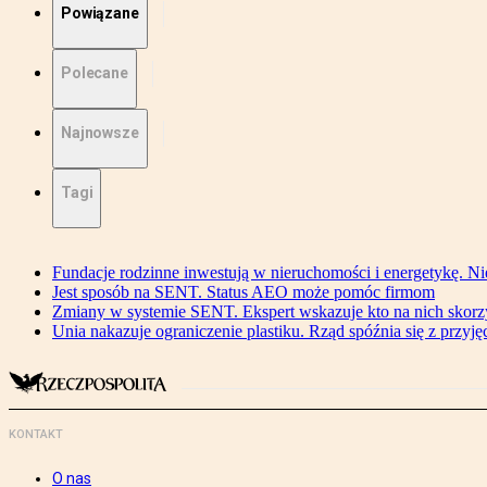
Powiązane
Polecane
Najnowsze
Tagi
Fundacje rodzinne inwestują w nieruchomości i energetykę. Ni
Jest sposób na SENT. Status AEO może pomóc firmom
Zmiany w systemie SENT. Ekspert wskazuje kto na nich skorzys
Unia nakazuje ograniczenie plastiku. Rząd spóźnia się z przyj
KONTAKT
O nas