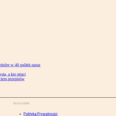
ektóre w 40 spółek naraz
ta, a kto straci
ęciem przepisów
REGULAMIN
Polityka Prywatności