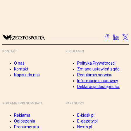
KONTAKT
REGULAMIN
O nas
Polityka Prywatności
Kontakt
Zmiana ustawień zgód
Napisz do nas
Regulamin serwisu
Informacje o nadawcy
Deklaracja dostępności
REKLAMA I PRENUMERATA
PARTNERZY
Reklama
E-kiosk.pl
Ogłoszenia
E-gazety.pl
Prenumerata
Nexto.pl