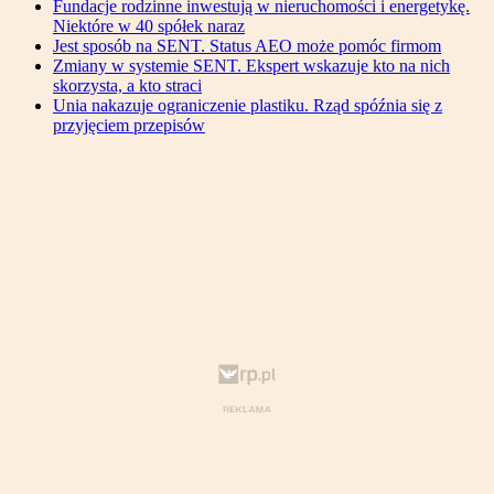
Fundacje rodzinne inwestują w nieruchomości i energetykę.
Niektóre w 40 spółek naraz
Jest sposób na SENT. Status AEO może pomóc firmom
Zmiany w systemie SENT. Ekspert wskazuje kto na nich
skorzysta, a kto straci
Unia nakazuje ograniczenie plastiku. Rząd spóźnia się z
przyjęciem przepisów