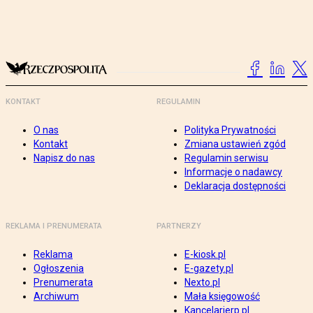
KONTAKT
REGULAMIN
O nas
Polityka Prywatności
Kontakt
Zmiana ustawień zgód
Napisz do nas
Regulamin serwisu
Informacje o nadawcy
Deklaracja dostępności
REKLAMA I PRENUMERATA
PARTNERZY
Reklama
E-kiosk.pl
Ogłoszenia
E-gazety.pl
Prenumerata
Nexto.pl
Archiwum
Mała księgowość
Kancelarierp.pl