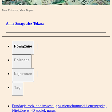
Foto: Fotorzepa, Marta Bogacz
Anna Smagowicz-Tokarz
Powiązane
Polecane
Najnowsze
Tagi
Fundacje rodzinne inwestują w nieruchomości i energetykę.
Niektóre w 40 spółek naraz