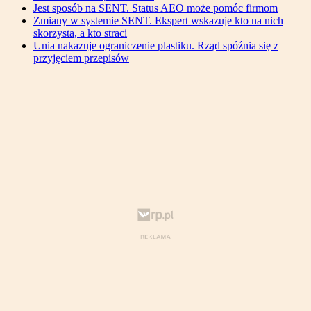
Jest sposób na SENT. Status AEO może pomóc firmom
Zmiany w systemie SENT. Ekspert wskazuje kto na nich
skorzysta, a kto straci
Unia nakazuje ograniczenie plastiku. Rząd spóźnia się z
przyjęciem przepisów