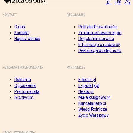
KONTAKT
REGULAMIN
O nas
Polityka Prywatności
Kontakt
Zmiana ustawień zgód
Napisz do nas
Regulamin serwisu
Informacje o nadawcy
Deklaracja dostępności
REKLAMA I PRENUMERATA
PARTNERZY
Reklama
E-kiosk.pl
Ogłoszenia
E-gazety.pl
Prenumerata
Nexto.pl
Archiwum
Mała księgowość
Kancelarierp.pl
Wieści Rolnicze
Życie Warszawy
NASZE WYDARZENIA