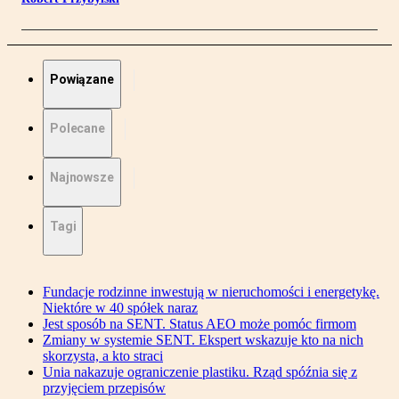
Powiązane
Polecane
Najnowsze
Tagi
Fundacje rodzinne inwestują w nieruchomości i energetykę.
Niektóre w 40 spółek naraz
Jest sposób na SENT. Status AEO może pomóc firmom
Zmiany w systemie SENT. Ekspert wskazuje kto na nich
skorzysta, a kto straci
Unia nakazuje ograniczenie plastiku. Rząd spóźnia się z
przyjęciem przepisów