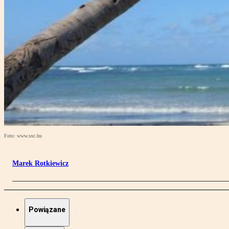
Foto: www.sxc.hu
Marek Rotkiewicz
Powiązane