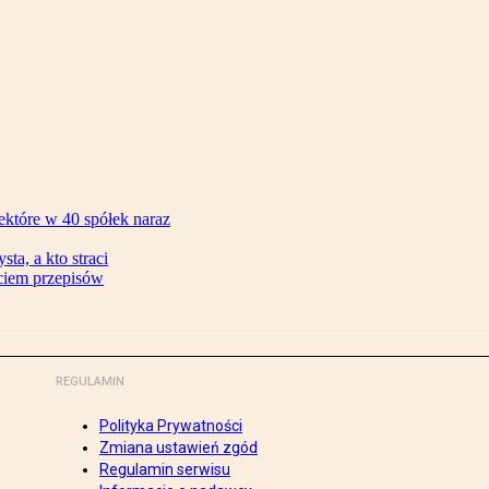
ektóre w 40 spółek naraz
ta, a kto straci
ęciem przepisów
REGULAMIN
Polityka Prywatności
Zmiana ustawień zgód
Regulamin serwisu