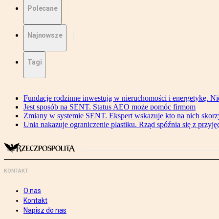
Polecane
Najnowsze
Tagi
Fundacje rodzinne inwestują w nieruchomości i energetykę. Ni
Jest sposób na SENT. Status AEO może pomóc firmom
Zmiany w systemie SENT. Ekspert wskazuje kto na nich skorzys
Unia nakazuje ograniczenie plastiku. Rząd spóźnia się z przyj
KONTAKT
O nas
Kontakt
Napisz do nas