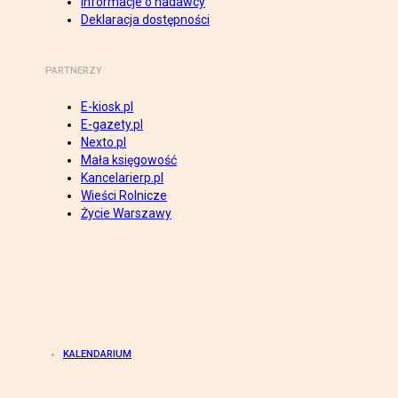
Informacje o nadawcy
Deklaracja dostępności
PARTNERZY
E-kiosk.pl
E-gazety.pl
Nexto.pl
Mała księgowość
Kancelarierp.pl
Wieści Rolnicze
Życie Warszawy
KALENDARIUM