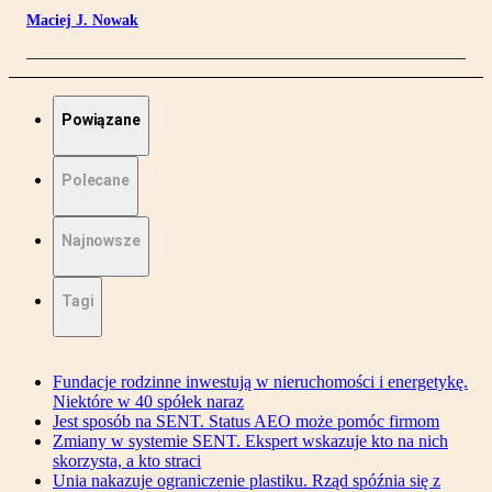
Maciej J. Nowak
Powiązane
Polecane
Najnowsze
Tagi
Fundacje rodzinne inwestują w nieruchomości i energetykę.
Niektóre w 40 spółek naraz
Jest sposób na SENT. Status AEO może pomóc firmom
Zmiany w systemie SENT. Ekspert wskazuje kto na nich
skorzysta, a kto straci
Unia nakazuje ograniczenie plastiku. Rząd spóźnia się z