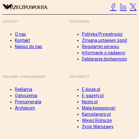
KONTAKT
REGULAMIN
O nas
Polityka Prywatności
Kontakt
Zmiana ustawień zgód
Napisz do nas
Regulamin serwisu
Informacje o nadawcy
Deklaracja dostępności
REKLAMA I PRENUMERATA
PARTNERZY
Reklama
E-kiosk.pl
Ogłoszenia
E-gazety.pl
Prenumerata
Nexto.pl
Archiwum
Mała księgowość
Kancelarierp.pl
Wieści Rolnicze
Życie Warszawy