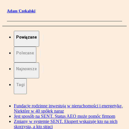
Adam Czekalski
Powiązane
Polecane
Najnowsze
Tagi
Fundacje rodzinne inwestują w nieruchomości i energetykę.
Niektóre w 40 spółek naraz
Jest sposób na SENT. Status AEO może pomóc firmom
Zmiany w systemie SENT. Ekspert wskazuje kto na nich
skorzysta, a kto straci