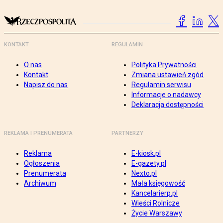
KONTAKT
REGULAMIN
O nas
Polityka Prywatności
Kontakt
Zmiana ustawień zgód
Napisz do nas
Regulamin serwisu
Informacje o nadawcy
Deklaracja dostępności
REKLAMA I PRENUMERATA
PARTNERZY
Reklama
E-kiosk.pl
Ogłoszenia
E-gazety.pl
Prenumerata
Nexto.pl
Archiwum
Mała księgowość
Kancelarierp.pl
Wieści Rolnicze
Życie Warszawy