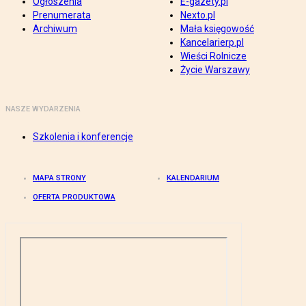
Ogłoszenia
E-gazety.pl
Prenumerata
Nexto.pl
Archiwum
Mała księgowość
Kancelarierp.pl
Wieści Rolnicze
Życie Warszawy
NASZE WYDARZENIA
Szkolenia i konferencje
MAPA STRONY
KALENDARIUM
OFERTA PRODUKTOWA