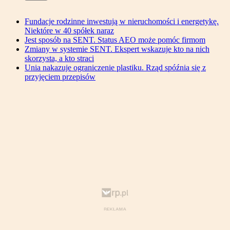
Fundacje rodzinne inwestują w nieruchomości i energetykę.
Niektóre w 40 spółek naraz
Jest sposób na SENT. Status AEO może pomóc firmom
Zmiany w systemie SENT. Ekspert wskazuje kto na nich
skorzysta, a kto straci
Unia nakazuje ograniczenie plastiku. Rząd spóźnia się z
przyjęciem przepisów