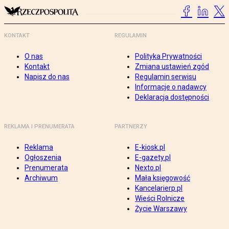
KONTAKT
REGULAMIN
O nas
Polityka Prywatności
Kontakt
Zmiana ustawień zgód
Napisz do nas
Regulamin serwisu
Informacje o nadawcy
Deklaracja dostępności
REKLAMA I PRENUMERATA
PARTNERZY
Reklama
E-kiosk.pl
Ogłoszenia
E-gazety.pl
Prenumerata
Nexto.pl
Archiwum
Mała księgowość
Kancelarierp.pl
Wieści Rolnicze
Życie Warszawy