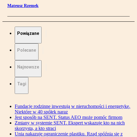
Mateusz Rzemek
Powiązane
Polecane
Najnowsze
Tagi
Fundacje rodzinne inwestują w nieruchomości i energetykę.
Niektóre w 40 spółek naraz
Jest sposób na SENT. Status AEO może pomóc firmom
Zmiany w systemie SENT. Ekspert wskazuje kto na nich
skorzysta, a kto straci
Unia nakazuje ograniczenie plastiku. Rząd spóźnia się z