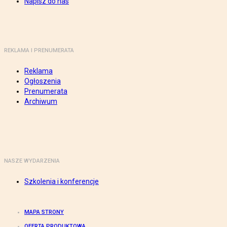
Napisz do nas
REKLAMA I PRENUMERATA
Reklama
Ogłoszenia
Prenumerata
Archiwum
NASZE WYDARZENIA
Szkolenia i konferencje
MAPA STRONY
OFERTA PRODUKTOWA