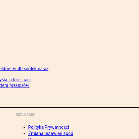
ektóre w 40 spółek naraz
ta, a kto straci
ęciem przepisów
REGULAMIN
Polityka Prywatności
Zmiana ustawień zgód