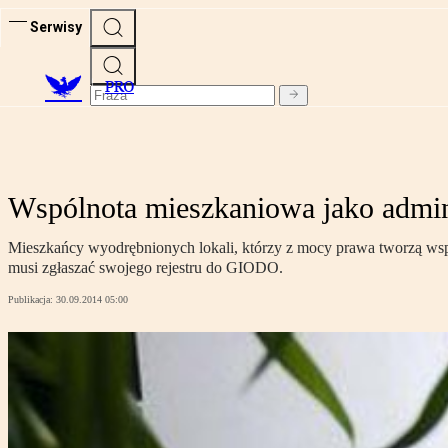
Serwisy
PRO
Wspólnota mieszkaniowa jako admin
Mieszkańcy wyodrębnionych lokali, którzy z mocy prawa tworzą wspóln
musi zgłaszać swojego rejestru do GIODO.
Publikacja:
30.09.2014 05:00