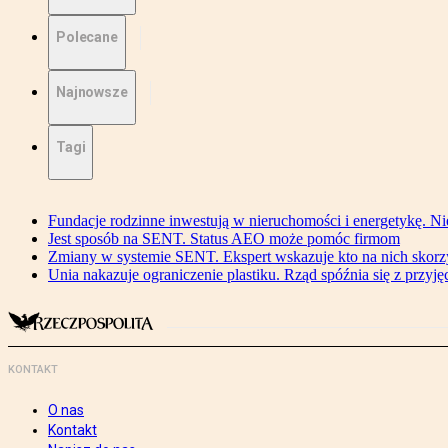
Polecane
Najnowsze
Tagi
Fundacje rodzinne inwestują w nieruchomości i energetykę. Ni
Jest sposób na SENT. Status AEO może pomóc firmom
Zmiany w systemie SENT. Ekspert wskazuje kto na nich skorzys
Unia nakazuje ograniczenie plastiku. Rząd spóźnia się z przyj
KONTAKT
O nas
Kontakt