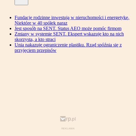
Fundacje rodzinne inwestują w nieruchomości i energetykę.
Niektóre w 40 spółek naraz
Jest sposób na SENT. Status AEO może pomóc firmom
Zmiany w systemie SENT. Ekspert wskazuje kto na nich
skorzysta, a kto straci
Unia nakazuje ograniczenie plastiku. Rząd spóźnia się z
przyjęciem przepisów