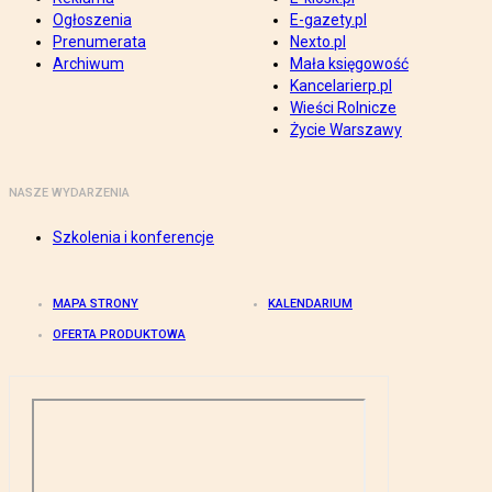
Ogłoszenia
E-gazety.pl
Prenumerata
Nexto.pl
Archiwum
Mała księgowość
Kancelarierp.pl
Wieści Rolnicze
Życie Warszawy
NASZE WYDARZENIA
Szkolenia i konferencje
MAPA STRONY
KALENDARIUM
OFERTA PRODUKTOWA