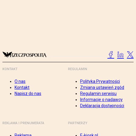
KONTAKT
REGULAMIN
O nas
Polityka Prywatności
Kontakt
Zmiana ustawień zgód
Napisz do nas
Regulamin serwisu
Informacje o nadawcy
Deklaracja dostępności
REKLAMA I PRENUMERATA
PARTNERZY
Reklama
E-kiosk.pl