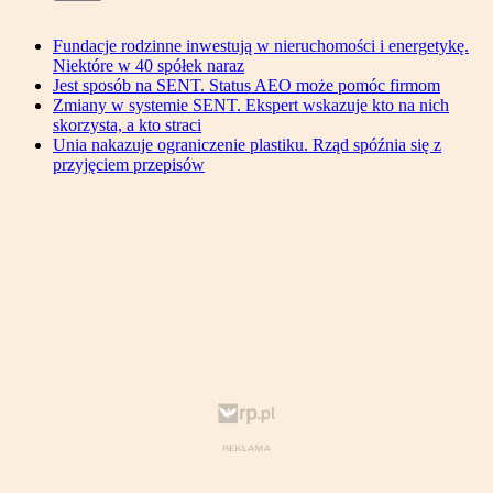
Fundacje rodzinne inwestują w nieruchomości i energetykę.
Niektóre w 40 spółek naraz
Jest sposób na SENT. Status AEO może pomóc firmom
Zmiany w systemie SENT. Ekspert wskazuje kto na nich
skorzysta, a kto straci
Unia nakazuje ograniczenie plastiku. Rząd spóźnia się z
przyjęciem przepisów