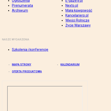
Ogłoszenia
E-gazety.pl
Prenumerata
Nexto.pl
Archiwum
Mała księgowość
Kancelarierp.pl
Wieści Rolnicze
Życie Warszawy
NASZE WYDARZENIA
Szkolenia i konferencje
MAPA STRONY
KALENDARIUM
OFERTA PRODUKTOWA