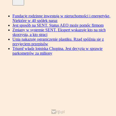
Fundacje rodzinne inwestują w nieruchomości i energetykę.
Niektóre w 40 spółek naraz
Jest sposób na SENT. Status AEO może pomóc firmom
Zmiany w systemie SENT. Ekspert wskazuje kto na nich
skorzysta, a kto straci
Unia nakazuje ograniczenie plastiku. Rząd spóźnia się z
przyjęciem przepisów
Triumf władz lotniska Chopina. Jest decyzja w sprawie
parkometrów za miliony