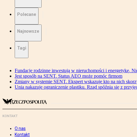
Polecane
Najnowsze
Tagi
Fundacje rodzinne inwestują w nieruchomości i energetykę. Ni
Jest sposób na SENT. Status AEO może pomóc firmom
Zmiany w systemie SENT. Ekspert wskazuje kto na nich skorzys
Unia nakazuje ograniczenie plastiku. Rząd spóźnia się z przyj
KONTAKT
O nas
Kontakt