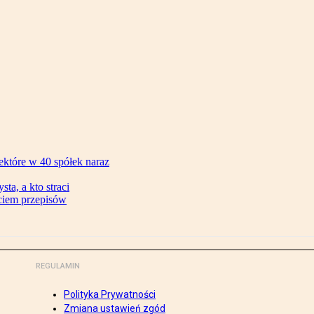
ektóre w 40 spółek naraz
ta, a kto straci
ęciem przepisów
REGULAMIN
Polityka Prywatności
Zmiana ustawień zgód