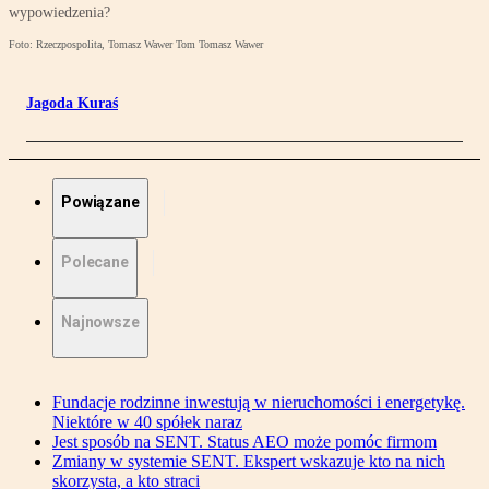
wypowiedzenia?
Foto: Rzeczpospolita, Tomasz Wawer Tom Tomasz Wawer
Jagoda Kuraś
Powiązane
Polecane
Najnowsze
Fundacje rodzinne inwestują w nieruchomości i energetykę.
Niektóre w 40 spółek naraz
Jest sposób na SENT. Status AEO może pomóc firmom
Zmiany w systemie SENT. Ekspert wskazuje kto na nich
skorzysta, a kto straci