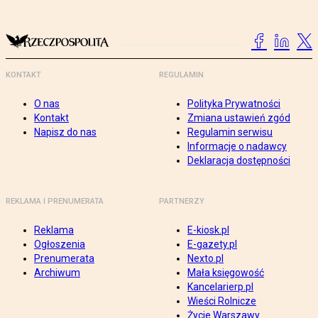
KONTAKT
REGULAMIN
O nas
Polityka Prywatności
Kontakt
Zmiana ustawień zgód
Napisz do nas
Regulamin serwisu
Informacje o nadawcy
Deklaracja dostępności
REKLAMA I PRENUMERATA
PARTNERZY
Reklama
E-kiosk.pl
Ogłoszenia
E-gazety.pl
Prenumerata
Nexto.pl
Archiwum
Mała księgowość
Kancelarierp.pl
Wieści Rolnicze
Życie Warszawy