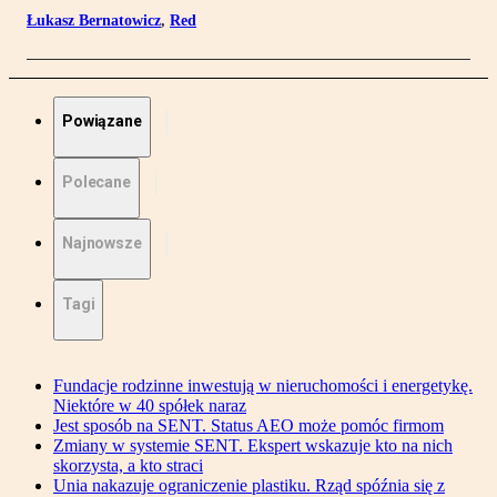
Łukasz Bernatowicz
,
Red
Powiązane
Polecane
Najnowsze
Tagi
Fundacje rodzinne inwestują w nieruchomości i energetykę.
Niektóre w 40 spółek naraz
Jest sposób na SENT. Status AEO może pomóc firmom
Zmiany w systemie SENT. Ekspert wskazuje kto na nich
skorzysta, a kto straci
Unia nakazuje ograniczenie plastiku. Rząd spóźnia się z