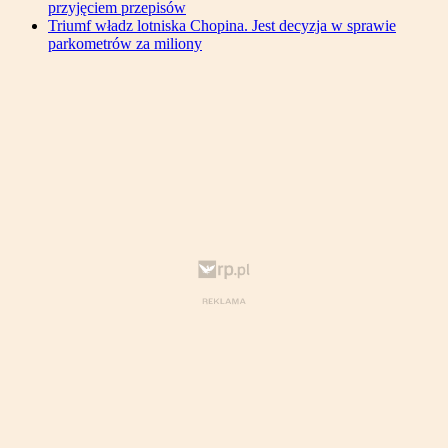
przyjęciem przepisów
Triumf władz lotniska Chopina. Jest decyzja w sprawie
parkometrów za miliony