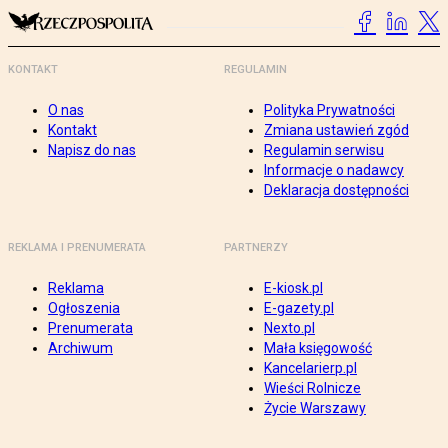
KONTAKT
REGULAMIN
O nas
Polityka Prywatności
Kontakt
Zmiana ustawień zgód
Napisz do nas
Regulamin serwisu
Informacje o nadawcy
Deklaracja dostępności
REKLAMA I PRENUMERATA
PARTNERZY
Reklama
E-kiosk.pl
Ogłoszenia
E-gazety.pl
Prenumerata
Nexto.pl
Archiwum
Mała księgowość
Kancelarierp.pl
Wieści Rolnicze
Życie Warszawy