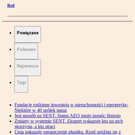
Red
Powiązane
Polecane
Najnowsze
Tagi
Fundacje rodzinne inwestują w nieruchomości i energetykę.
Niektóre w 40 spółek naraz
Jest sposób na SENT. Status AEO może pomóc firmom
Zmiany w systemie SENT. Ekspert wskazuje kto na nich
skorzysta, a kto straci
Unia nakazuje ograniczenie plastiku. Rząd spóźnia się z