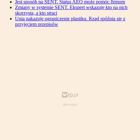
Jest sposób na SENT. Status AEO może pomóc firmom
Zmiany w systemie SENT. Ekspert wskazuje kto na nich
skorzysta, a kto straci
Unia nakazuje ograniczenie plastiku. Rząd spóźnia się z
przyjęciem przepisów