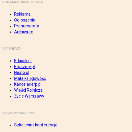
REKLAMA I PRENUMERATA
Reklama
Ogłoszenia
Prenumerata
Archiwum
PARTNERZY
E-kiosk.pl
E-gazety.pl
Nexto.pl
Mała księgowość
Kancelarierp.pl
Wieści Rolnicze
Życie Warszawy
NASZE WYDARZENIA
Szkolenia i konferencje