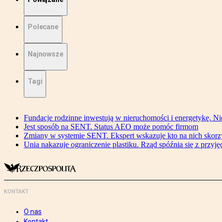
Polecane
Najnowsze
Tagi
Fundacje rodzinne inwestują w nieruchomości i energetykę. Ni
Jest sposób na SENT. Status AEO może pomóc firmom
Zmiany w systemie SENT. Ekspert wskazuje kto na nich skorzys
Unia nakazuje ograniczenie plastiku. Rząd spóźnia się z przyj
KONTAKT
O nas
Kontakt