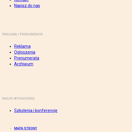
Napisz do nas
REKLAMA I PRENUMERATA
Reklama
Ogłoszenia
Prenumerata
Archiwum
NASZE WYDARZENIA
Szkolenia i konferencje
MAPA STRONY