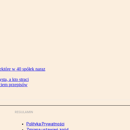
ektóre w 40 spółek naraz
ta, a kto straci
ęciem przepisów
REGULAMIN
Polityka Prywatności
Zmiana ustawień zgód