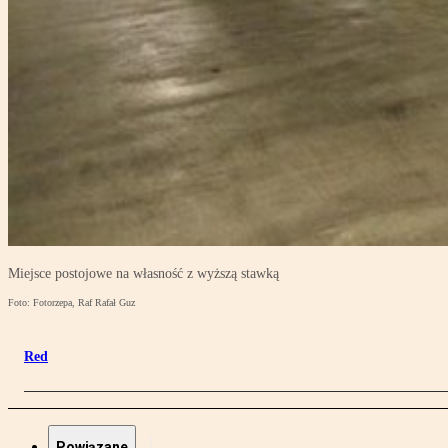
Miejsce postojowe na własność z wyższą stawką
Foto: Fotorzepa, Raf Rafał Guz
Red
Powiązane