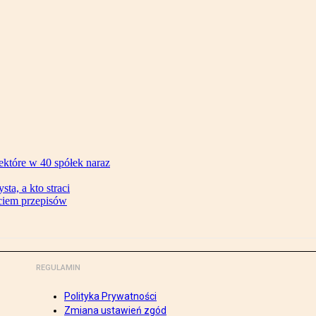
ektóre w 40 spółek naraz
ta, a kto straci
ęciem przepisów
REGULAMIN
Polityka Prywatności
Zmiana ustawień zgód