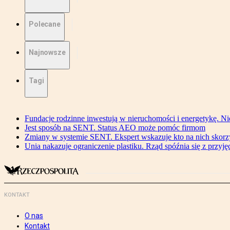
Polecane
Najnowsze
Tagi
Fundacje rodzinne inwestują w nieruchomości i energetykę. Ni
Jest sposób na SENT. Status AEO może pomóc firmom
Zmiany w systemie SENT. Ekspert wskazuje kto na nich skorzys
Unia nakazuje ograniczenie plastiku. Rząd spóźnia się z przyj
KONTAKT
O nas
Kontakt