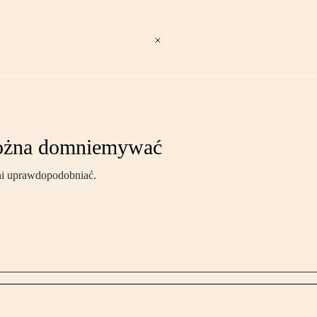
można domniemywać
ni uprawdopodobniać.