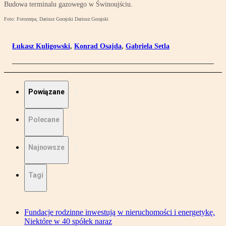
Budowa terminalu gazowego w Świnoujściu.
Foto: Fotorzepa, Dariusz Gorajski Dariusz Gorajski
Łukasz Kuligowski
,
Konrad Osajda
,
Gabriela Setla
Powiązane
Polecane
Najnowsze
Tagi
Fundacje rodzinne inwestują w nieruchomości i energetykę.
Niektóre w 40 spółek naraz