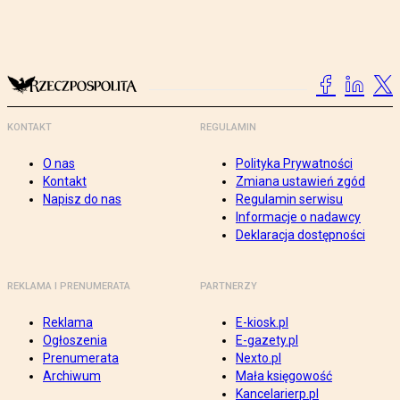
KONTAKT
REGULAMIN
O nas
Polityka Prywatności
Kontakt
Zmiana ustawień zgód
Napisz do nas
Regulamin serwisu
Informacje o nadawcy
Deklaracja dostępności
REKLAMA I PRENUMERATA
PARTNERZY
Reklama
E-kiosk.pl
Ogłoszenia
E-gazety.pl
Prenumerata
Nexto.pl
Archiwum
Mała księgowość
Kancelarierp.pl