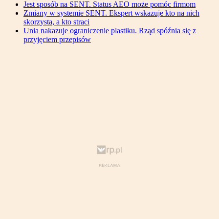
Jest sposób na SENT. Status AEO może pomóc firmom
Zmiany w systemie SENT. Ekspert wskazuje kto na nich
skorzysta, a kto straci
Unia nakazuje ograniczenie plastiku. Rząd spóźnia się z
przyjęciem przepisów