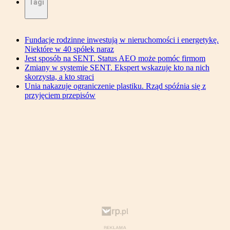
Tagi
Fundacje rodzinne inwestują w nieruchomości i energetykę.
Niektóre w 40 spółek naraz
Jest sposób na SENT. Status AEO może pomóc firmom
Zmiany w systemie SENT. Ekspert wskazuje kto na nich
skorzysta, a kto straci
Unia nakazuje ograniczenie plastiku. Rząd spóźnia się z
przyjęciem przepisów