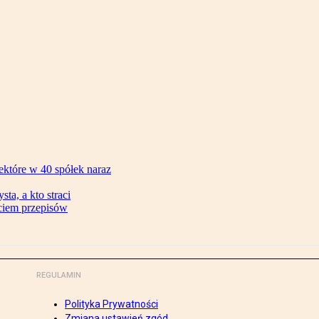
ektóre w 40 spółek naraz
ta, a kto straci
ęciem przepisów
REGULAMIN
Polityka Prywatności
Zmiana ustawień zgód