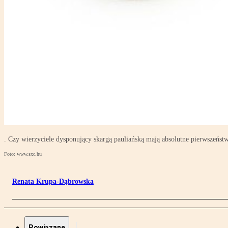
. Czy wierzyciele dysponujący skargą pauliańską mają absolutne pierwszeńs
Foto: www.sxc.hu
Renata Krupa-Dąbrowska
Powiązane