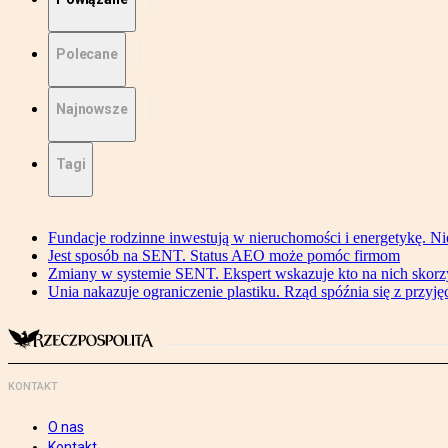
Polecane
Najnowsze
Tagi
Fundacje rodzinne inwestują w nieruchomości i energetykę. Ni
Jest sposób na SENT. Status AEO może pomóc firmom
Zmiany w systemie SENT. Ekspert wskazuje kto na nich skorzys
Unia nakazuje ograniczenie plastiku. Rząd spóźnia się z przyj
KONTAKT
O nas
Kontakt