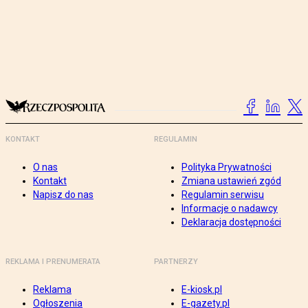
KONTAKT
REGULAMIN
O nas
Polityka Prywatności
Kontakt
Zmiana ustawień zgód
Napisz do nas
Regulamin serwisu
Informacje o nadawcy
Deklaracja dostępności
REKLAMA I PRENUMERATA
PARTNERZY
Reklama
E-kiosk.pl
Ogłoszenia
E-gazety.pl