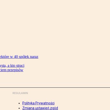
ektóre w 40 spółek naraz
ta, a kto straci
ęciem przepisów
REGULAMIN
Polityka Prywatności
Zmiana ustawień zgód