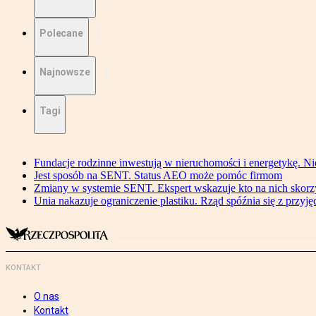
Polecane
Najnowsze
Tagi
Fundacje rodzinne inwestują w nieruchomości i energetykę. Ni
Jest sposób na SENT. Status AEO może pomóc firmom
Zmiany w systemie SENT. Ekspert wskazuje kto na nich skorzys
Unia nakazuje ograniczenie plastiku. Rząd spóźnia się z przyj
KONTAKT
O nas
Kontakt