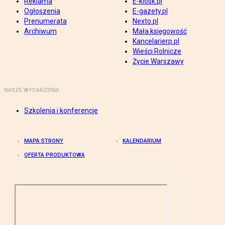
Reklama
E-kiosk.pl
Ogłoszenia
E-gazety.pl
Prenumerata
Nexto.pl
Archiwum
Mała księgowość
Kancelarierp.pl
Wieści Rolnicze
Życie Warszawy
NASZE WYDARZENIA
Szkolenia i konferencje
MAPA STRONY
KALENDARIUM
OFERTA PRODUKTOWA