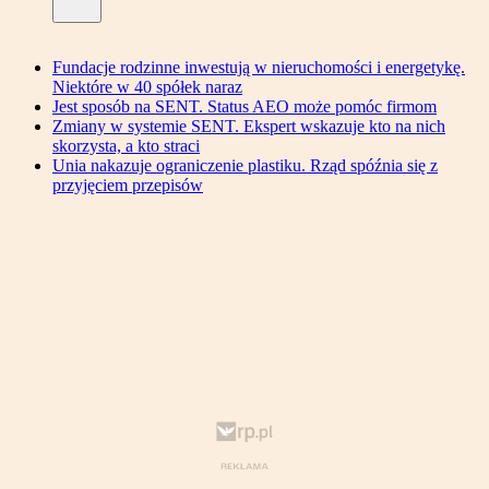
Fundacje rodzinne inwestują w nieruchomości i energetykę.
Niektóre w 40 spółek naraz
Jest sposób na SENT. Status AEO może pomóc firmom
Zmiany w systemie SENT. Ekspert wskazuje kto na nich
skorzysta, a kto straci
Unia nakazuje ograniczenie plastiku. Rząd spóźnia się z
przyjęciem przepisów