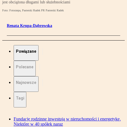
jest obciążona długami lub służebnościami
Foto: Fotorzepa, Pasterski Radek PR Pasterski Radek
Renata Krupa-Dąbrowska
Powiązane
Polecane
Najnowsze
Tagi
Fundacje rodzinne inwestują w nieruchomości i energetykę.
Niektóre w 40 spółek naraz