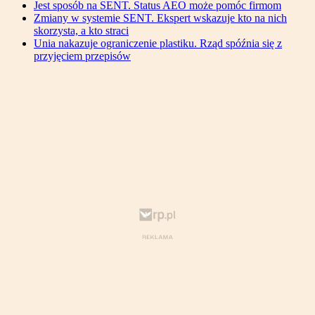
Jest sposób na SENT. Status AEO może pomóc firmom
Zmiany w systemie SENT. Ekspert wskazuje kto na nich
skorzysta, a kto straci
Unia nakazuje ograniczenie plastiku. Rząd spóźnia się z
przyjęciem przepisów