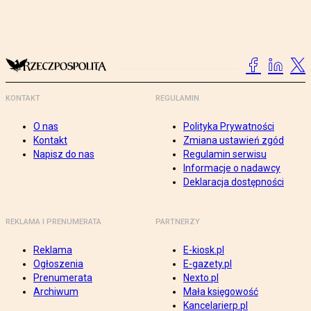
KONTAKT
REGULAMIN
O nas
Polityka Prywatności
Kontakt
Zmiana ustawień zgód
Napisz do nas
Regulamin serwisu
Informacje o nadawcy
Deklaracja dostępności
REKLAMA I PRENUMERATA
PARTNERZY
Reklama
E-kiosk.pl
Ogłoszenia
E-gazety.pl
Prenumerata
Nexto.pl
Archiwum
Mała księgowość
Kancelarierp.pl