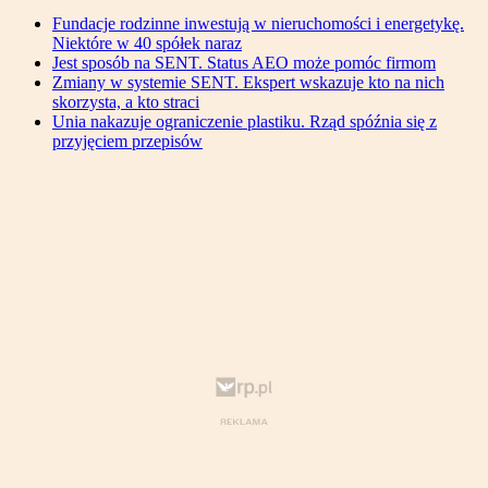
Fundacje rodzinne inwestują w nieruchomości i energetykę.
Niektóre w 40 spółek naraz
Jest sposób na SENT. Status AEO może pomóc firmom
Zmiany w systemie SENT. Ekspert wskazuje kto na nich
skorzysta, a kto straci
Unia nakazuje ograniczenie plastiku. Rząd spóźnia się z
przyjęciem przepisów