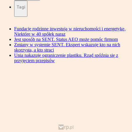
Tagi
Fundacje rodzinne inwestują w nieruchomości i energetykę.
Niektóre w 40 spółek naraz
Jest sposób na SENT. Status AEO może pomóc firmom
Zmiany w systemie SENT. Ekspert wskazuje kto na nich
skorzysta, a kto straci
Unia nakazuje ograniczenie plastiku. Rząd spóźnia się z
przyjęciem przepisów