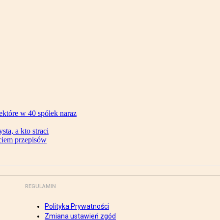
ektóre w 40 spółek naraz
ta, a kto straci
ęciem przepisów
REGULAMIN
Polityka Prywatności
Zmiana ustawień zgód