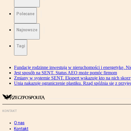
Polecane
Najnowsze
Tagi
Fundacje rodzinne inwestują w nieruchomości i energetykę. Ni
Jest sposób na SENT. Status AEO może pomóc firmom
Zmiany w systemie SENT. Ekspert wskazuje kto na nich skorzys
Unia nakazuje ograniczenie plastiku. Rząd spóźnia się z przyj
KONTAKT
O nas
Kontakt