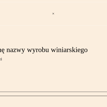
nę nazwy wyrobu winiarskiego
zł