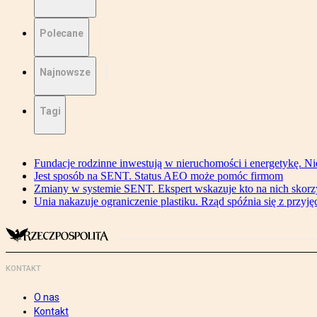
Polecane
Najnowsze
Tagi
Fundacje rodzinne inwestują w nieruchomości i energetykę. Ni
Jest sposób na SENT. Status AEO może pomóc firmom
Zmiany w systemie SENT. Ekspert wskazuje kto na nich skorzys
Unia nakazuje ograniczenie plastiku. Rząd spóźnia się z przyj
KONTAKT
O nas
Kontakt