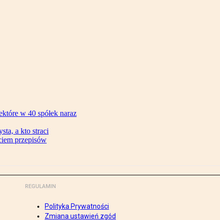
ektóre w 40 spółek naraz
ta, a kto straci
ęciem przepisów
REGULAMIN
Polityka Prywatności
Zmiana ustawień zgód