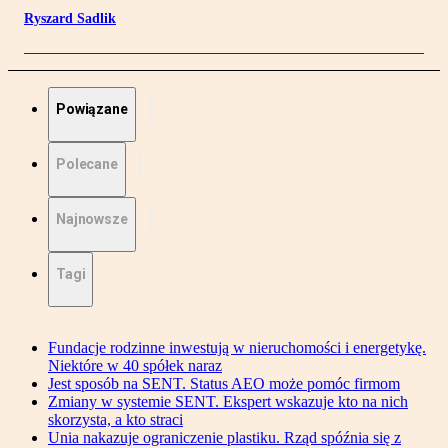
Ryszard Sadlik
Powiązane
Polecane
Najnowsze
Tagi
Fundacje rodzinne inwestują w nieruchomości i energetykę.
Niektóre w 40 spółek naraz
Jest sposób na SENT. Status AEO może pomóc firmom
Zmiany w systemie SENT. Ekspert wskazuje kto na nich
skorzysta, a kto straci
Unia nakazuje ograniczenie plastiku. Rząd spóźnia się z