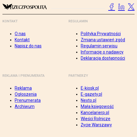
KONTAKT
REGULAMIN
O nas
Polityka Prywatności
Kontakt
Zmiana ustawień zgód
Napisz do nas
Regulamin serwisu
Informacje o nadawcy
Deklaracja dostępności
REKLAMA I PRENUMERATA
PARTNERZY
Reklama
E-kiosk.pl
Ogłoszenia
E-gazety.pl
Prenumerata
Nexto.pl
Archiwum
Mała księgowość
Kancelarierp.pl
Wieści Rolnicze
Życie Warszawy