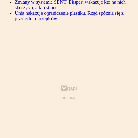
Zmiany w systemie SENT. Ekspert wskazuje kto na nich
skorzysta, a kto straci
Unia nakazuje ograniczenie plastiku. Rząd spóźnia się z
przyjęciem przepisów