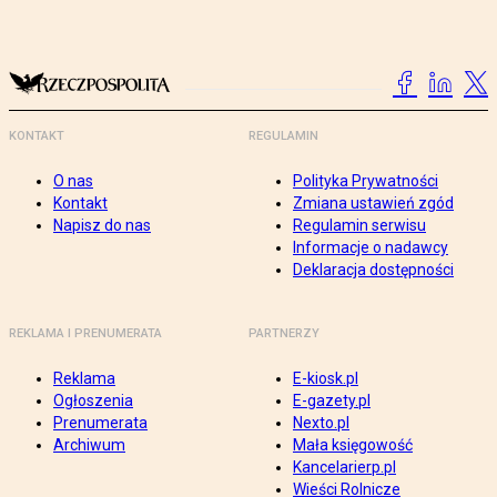
KONTAKT
REGULAMIN
O nas
Polityka Prywatności
Kontakt
Zmiana ustawień zgód
Napisz do nas
Regulamin serwisu
Informacje o nadawcy
Deklaracja dostępności
REKLAMA I PRENUMERATA
PARTNERZY
Reklama
E-kiosk.pl
Ogłoszenia
E-gazety.pl
Prenumerata
Nexto.pl
Archiwum
Mała księgowość
Kancelarierp.pl
Wieści Rolnicze