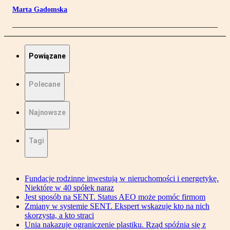
Marta Gadomska
Powiązane
Polecane
Najnowsze
Tagi
Fundacje rodzinne inwestują w nieruchomości i energetykę.
Niektóre w 40 spółek naraz
Jest sposób na SENT. Status AEO może pomóc firmom
Zmiany w systemie SENT. Ekspert wskazuje kto na nich
skorzysta, a kto straci
Unia nakazuje ograniczenie plastiku. Rząd spóźnia się z