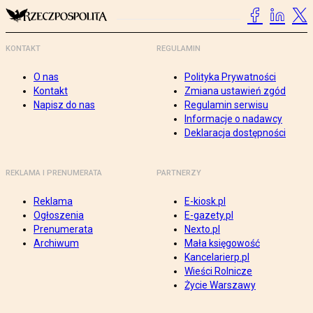
KONTAKT
REGULAMIN
O nas
Polityka Prywatności
Kontakt
Zmiana ustawień zgód
Napisz do nas
Regulamin serwisu
Informacje o nadawcy
Deklaracja dostępności
REKLAMA I PRENUMERATA
PARTNERZY
Reklama
E-kiosk.pl
Ogłoszenia
E-gazety.pl
Prenumerata
Nexto.pl
Archiwum
Mała księgowość
Kancelarierp.pl
Wieści Rolnicze
Życie Warszawy