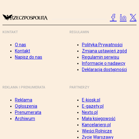
KONTAKT
REGULAMIN
O nas
Polityka Prywatności
Kontakt
Zmiana ustawień zgód
Napisz do nas
Regulamin serwisu
Informacje o nadawcy
Deklaracja dostępności
REKLAMA I PRENUMERATA
PARTNERZY
Reklama
E-kiosk.pl
Ogłoszenia
E-gazety.pl
Prenumerata
Nexto.pl
Archiwum
Mała księgowość
Kancelarierp.pl
Wieści Rolnicze
Życie Warszawy