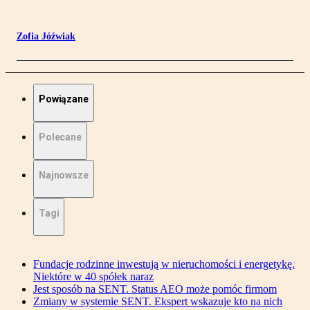
Zofia Jóźwiak
Powiązane
Polecane
Najnowsze
Tagi
Fundacje rodzinne inwestują w nieruchomości i energetykę.
Niektóre w 40 spółek naraz
Jest sposób na SENT. Status AEO może pomóc firmom
Zmiany w systemie SENT. Ekspert wskazuje kto na nich