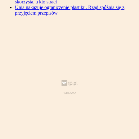
skorzysta, a kto straci
Unia nakazuje ograniczenie plastiku. Rząd spóźnia się z
przyjęciem przepisów