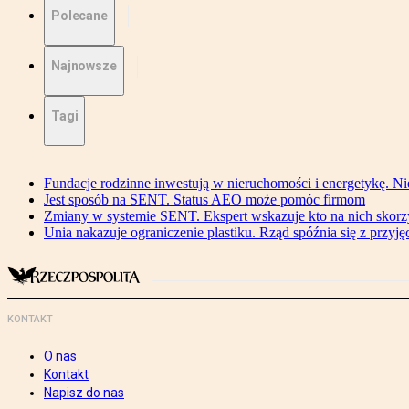
Polecane
Najnowsze
Tagi
Fundacje rodzinne inwestują w nieruchomości i energetykę. Ni
Jest sposób na SENT. Status AEO może pomóc firmom
Zmiany w systemie SENT. Ekspert wskazuje kto na nich skorzys
Unia nakazuje ograniczenie plastiku. Rząd spóźnia się z przyj
KONTAKT
O nas
Kontakt
Napisz do nas