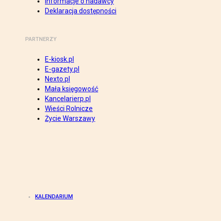
Informacje o nadawcy
Deklaracja dostępności
PARTNERZY
E-kiosk.pl
E-gazety.pl
Nexto.pl
Mała księgowość
Kancelarierp.pl
Wieści Rolnicze
Życie Warszawy
KALENDARIUM