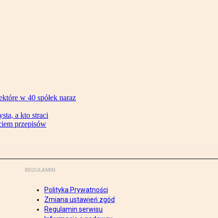
ektóre w 40 spółek naraz
ta, a kto straci
ęciem przepisów
REGULAMIN
Polityka Prywatności
Zmiana ustawień zgód
Regulamin serwisu