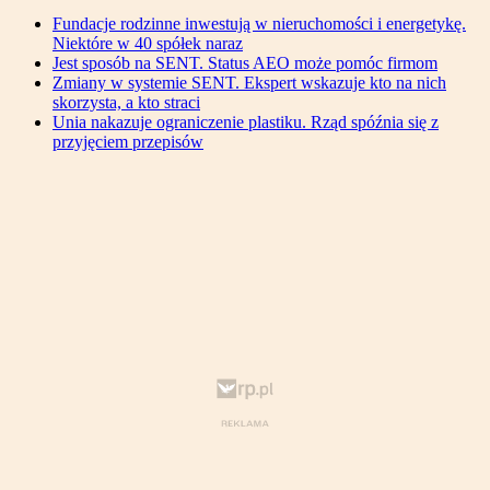
Fundacje rodzinne inwestują w nieruchomości i energetykę.
Niektóre w 40 spółek naraz
Jest sposób na SENT. Status AEO może pomóc firmom
Zmiany w systemie SENT. Ekspert wskazuje kto na nich
skorzysta, a kto straci
Unia nakazuje ograniczenie plastiku. Rząd spóźnia się z
przyjęciem przepisów