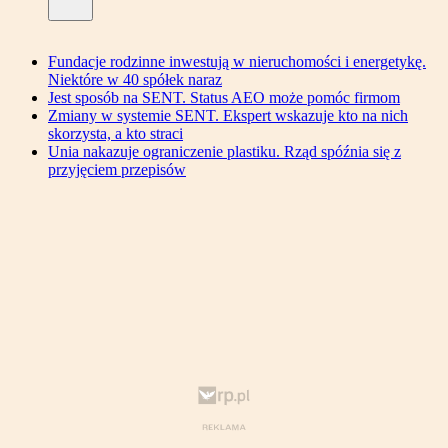
Fundacje rodzinne inwestują w nieruchomości i energetykę.
Niektóre w 40 spółek naraz
Jest sposób na SENT. Status AEO może pomóc firmom
Zmiany w systemie SENT. Ekspert wskazuje kto na nich
skorzysta, a kto straci
Unia nakazuje ograniczenie plastiku. Rząd spóźnia się z
przyjęciem przepisów