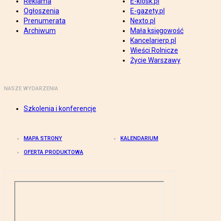
Reklama
E-kiosk.pl
Ogłoszenia
E-gazety.pl
Prenumerata
Nexto.pl
Archiwum
Mała księgowość
Kancelarierp.pl
Wieści Rolnicze
Życie Warszawy
NASZE WYDARZENIA
Szkolenia i konferencje
MAPA STRONY
KALENDARIUM
OFERTA PRODUKTOWA