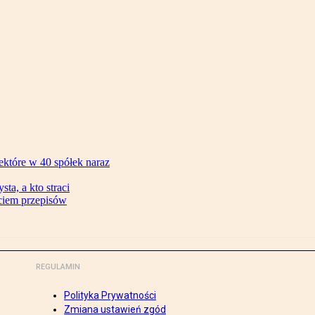
ektóre w 40 spółek naraz
ta, a kto straci
ęciem przepisów
REGULAMIN
Polityka Prywatności
Zmiana ustawień zgód