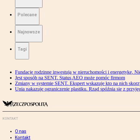
Polecane
Najnowsze
Tagi
Fundacje rodzinne inwestują w nieruchomości i energetykę. Ni
Jest sposób na SENT. Status AEO może pomóc firmom
Zmiany w systemie SENT. Ekspert wskazuje kto na nich skorzys
Unia nakazuje ograniczenie plastiku. Rząd spóźnia się z przyj
KONTAKT
O nas
Kontakt