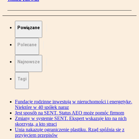
Powiązane
Polecane
Najnowsze
Tagi
Fundacje rodzinne inwestują w nieruchomości i energetykę.
Niektóre w 40 spółek naraz
Jest sposób na SENT. Status AEO może pomóc firmom
Zmiany w systemie SENT. Ekspert wskazuje kto na nich
skorzysta, a kto straci
Unia nakazuje ograniczenie plastiku. Rząd spóźnia się z
przyjęciem przepisów