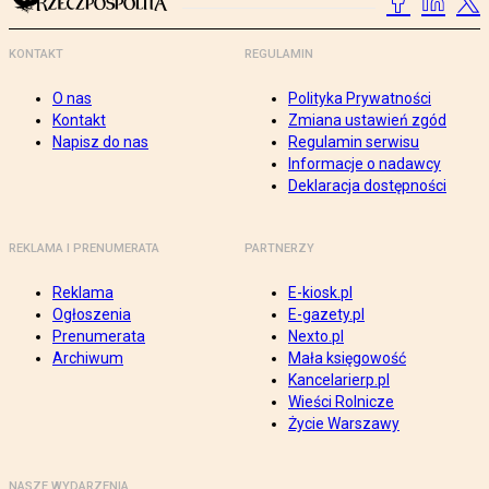
KONTAKT
REGULAMIN
O nas
Polityka Prywatności
Kontakt
Zmiana ustawień zgód
Napisz do nas
Regulamin serwisu
Informacje o nadawcy
Deklaracja dostępności
REKLAMA I PRENUMERATA
PARTNERZY
Reklama
E-kiosk.pl
Ogłoszenia
E-gazety.pl
Prenumerata
Nexto.pl
Archiwum
Mała księgowość
Kancelarierp.pl
Wieści Rolnicze
Życie Warszawy
NASZE WYDARZENIA