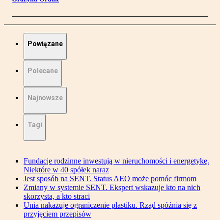
Powiązane
Polecane
Najnowsze
Tagi
Fundacje rodzinne inwestują w nieruchomości i energetykę.
Niektóre w 40 spółek naraz
Jest sposób na SENT. Status AEO może pomóc firmom
Zmiany w systemie SENT. Ekspert wskazuje kto na nich
skorzysta, a kto straci
Unia nakazuje ograniczenie plastiku. Rząd spóźnia się z
przyjęciem przepisów