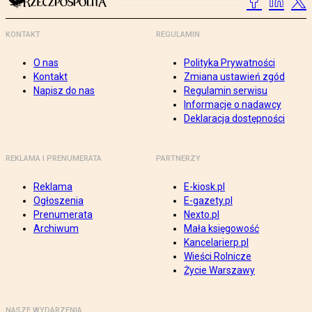
KONTAKT
REGULAMIN
O nas
Polityka Prywatności
Kontakt
Zmiana ustawień zgód
Napisz do nas
Regulamin serwisu
Informacje o nadawcy
Deklaracja dostępności
REKLAMA I PRENUMERATA
PARTNERZY
Reklama
E-kiosk.pl
Ogłoszenia
E-gazety.pl
Prenumerata
Nexto.pl
Archiwum
Mała księgowość
Kancelarierp.pl
Wieści Rolnicze
Życie Warszawy
NASZE WYDARZENIA