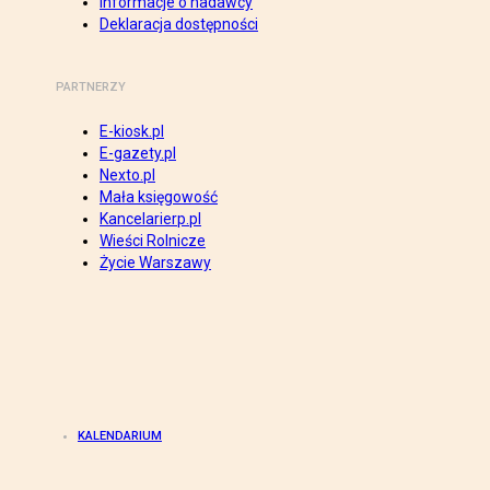
Informacje o nadawcy
Deklaracja dostępności
PARTNERZY
E-kiosk.pl
E-gazety.pl
Nexto.pl
Mała księgowość
Kancelarierp.pl
Wieści Rolnicze
Życie Warszawy
KALENDARIUM