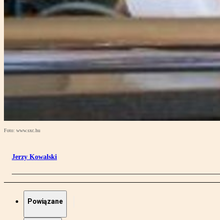
Foto: www.sxc.hu
Jerzy Kowalski
Powiązane