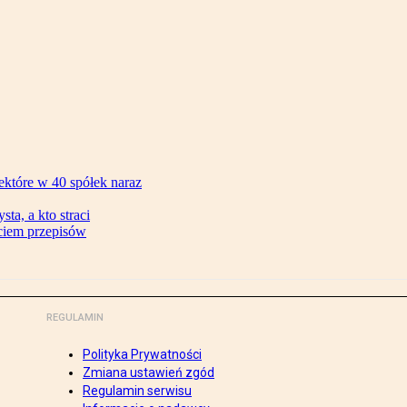
ektóre w 40 spółek naraz
ta, a kto straci
ęciem przepisów
REGULAMIN
Polityka Prywatności
Zmiana ustawień zgód
Regulamin serwisu