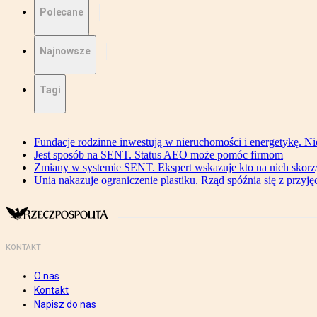
Polecane
Najnowsze
Tagi
Fundacje rodzinne inwestują w nieruchomości i energetykę. Ni
Jest sposób na SENT. Status AEO może pomóc firmom
Zmiany w systemie SENT. Ekspert wskazuje kto na nich skorzys
Unia nakazuje ograniczenie plastiku. Rząd spóźnia się z przyj
KONTAKT
O nas
Kontakt
Napisz do nas