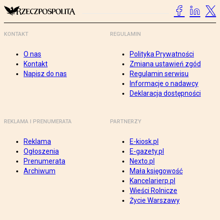
KONTAKT
REGULAMIN
O nas
Polityka Prywatności
Kontakt
Zmiana ustawień zgód
Napisz do nas
Regulamin serwisu
Informacje o nadawcy
Deklaracja dostępności
REKLAMA I PRENUMERATA
PARTNERZY
Reklama
E-kiosk.pl
Ogłoszenia
E-gazety.pl
Prenumerata
Nexto.pl
Archiwum
Mała księgowość
Kancelarierp.pl
Wieści Rolnicze
Życie Warszawy