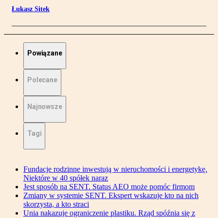
Łukasz Sitek
Powiązane
Polecane
Najnowsze
Tagi
Fundacje rodzinne inwestują w nieruchomości i energetykę.
Niektóre w 40 spółek naraz
Jest sposób na SENT. Status AEO może pomóc firmom
Zmiany w systemie SENT. Ekspert wskazuje kto na nich
skorzysta, a kto straci
Unia nakazuje ograniczenie plastiku. Rząd spóźnia się z