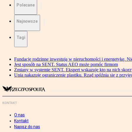
Polecane
Najnowsze
Tagi
Fundacje rodzinne inwestują w nieruchomości i energetykę. Ni
Jest sposób na SENT. Status AEO może pomóc firmom
Zmiany w systemie SENT. Ekspert wskazuje kto na nich skorzys
Unia nakazuje ograniczenie plastiku. Rząd spóźnia się z przyj
KONTAKT
O nas
Kontakt
Napisz do nas