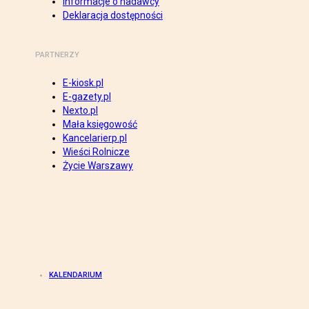
Informacje o nadawcy
Deklaracja dostępności
PARTNERZY
E-kiosk.pl
E-gazety.pl
Nexto.pl
Mała księgowość
Kancelarierp.pl
Wieści Rolnicze
Życie Warszawy
KALENDARIUM