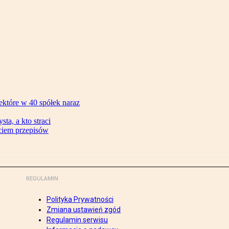
ektóre w 40 spółek naraz
ta, a kto straci
ęciem przepisów
REGULAMIN
Polityka Prywatności
Zmiana ustawień zgód
Regulamin serwisu