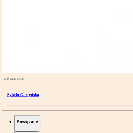
Foto: www.sxc.hu
Sylwia Gortyńska
Powiązane