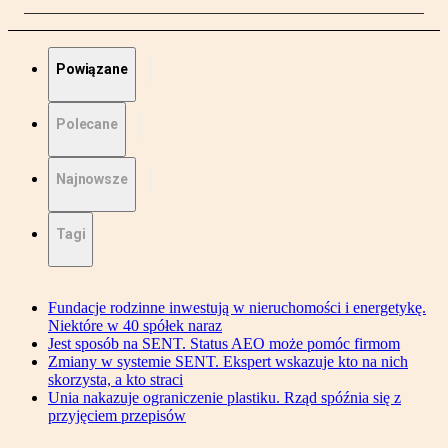
Powiązane
Polecane
Najnowsze
Tagi
Fundacje rodzinne inwestują w nieruchomości i energetykę.
Niektóre w 40 spółek naraz
Jest sposób na SENT. Status AEO może pomóc firmom
Zmiany w systemie SENT. Ekspert wskazuje kto na nich
skorzysta, a kto straci
Unia nakazuje ograniczenie plastiku. Rząd spóźnia się z
przyjęciem przepisów