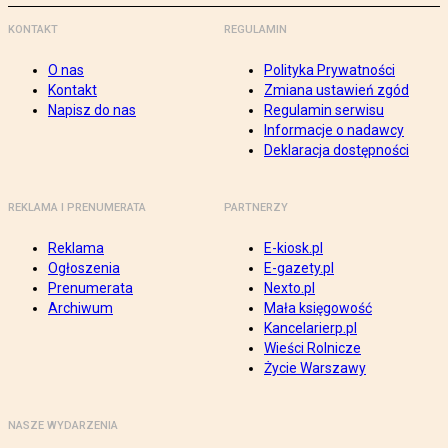
KONTAKT
REGULAMIN
O nas
Polityka Prywatności
Kontakt
Zmiana ustawień zgód
Napisz do nas
Regulamin serwisu
Informacje o nadawcy
Deklaracja dostępności
REKLAMA I PRENUMERATA
PARTNERZY
Reklama
E-kiosk.pl
Ogłoszenia
E-gazety.pl
Prenumerata
Nexto.pl
Archiwum
Mała księgowość
Kancelarierp.pl
Wieści Rolnicze
Życie Warszawy
NASZE WYDARZENIA