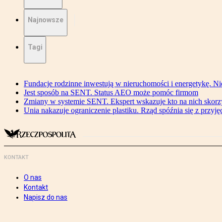
Najnowsze
Tagi
Fundacje rodzinne inwestują w nieruchomości i energetykę. Ni
Jest sposób na SENT. Status AEO może pomóc firmom
Zmiany w systemie SENT. Ekspert wskazuje kto na nich skorzys
Unia nakazuje ograniczenie plastiku. Rząd spóźnia się z przyj
KONTAKT
O nas
Kontakt
Napisz do nas