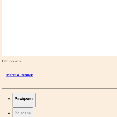
Foto: www.sxc.hu
Mateusz Rzemek
Powiązane
Polecane