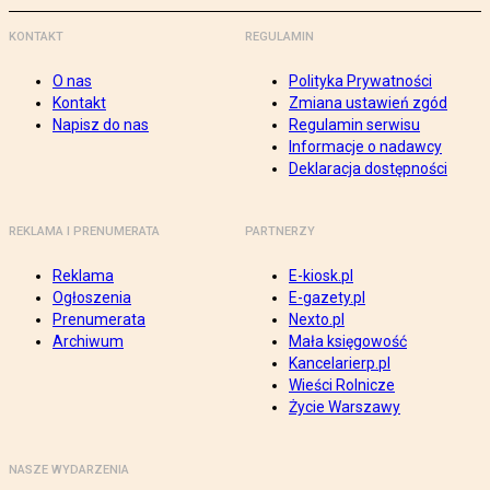
KONTAKT
REGULAMIN
O nas
Polityka Prywatności
Kontakt
Zmiana ustawień zgód
Napisz do nas
Regulamin serwisu
Informacje o nadawcy
Deklaracja dostępności
REKLAMA I PRENUMERATA
PARTNERZY
Reklama
E-kiosk.pl
Ogłoszenia
E-gazety.pl
Prenumerata
Nexto.pl
Archiwum
Mała księgowość
Kancelarierp.pl
Wieści Rolnicze
Życie Warszawy
NASZE WYDARZENIA