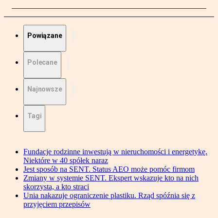
Powiązane
Polecane
Najnowsze
Tagi
Fundacje rodzinne inwestują w nieruchomości i energetykę.
Niektóre w 40 spółek naraz
Jest sposób na SENT. Status AEO może pomóc firmom
Zmiany w systemie SENT. Ekspert wskazuje kto na nich
skorzysta, a kto straci
Unia nakazuje ograniczenie plastiku. Rząd spóźnia się z
przyjęciem przepisów