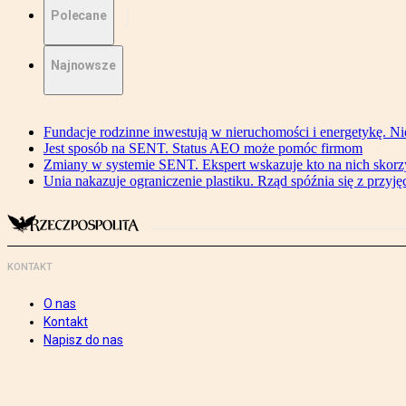
Polecane
Najnowsze
Fundacje rodzinne inwestują w nieruchomości i energetykę. Ni
Jest sposób na SENT. Status AEO może pomóc firmom
Zmiany w systemie SENT. Ekspert wskazuje kto na nich skorzys
Unia nakazuje ograniczenie plastiku. Rząd spóźnia się z przyj
KONTAKT
O nas
Kontakt
Napisz do nas