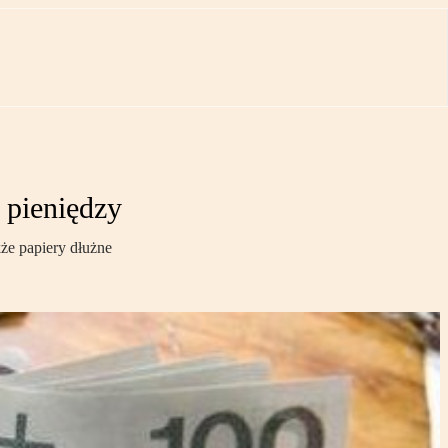
 pieniędzy
kże papiery dłużne