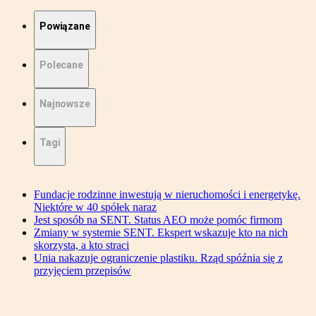
Powiązane
Polecane
Najnowsze
Tagi
Fundacje rodzinne inwestują w nieruchomości i energetykę.
Niektóre w 40 spółek naraz
Jest sposób na SENT. Status AEO może pomóc firmom
Zmiany w systemie SENT. Ekspert wskazuje kto na nich
skorzysta, a kto straci
Unia nakazuje ograniczenie plastiku. Rząd spóźnia się z
przyjęciem przepisów