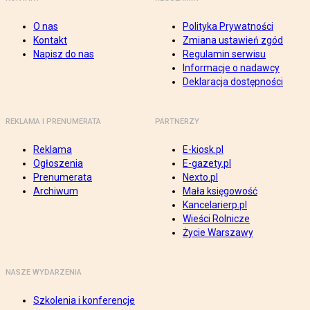
O nas
Polityka Prywatności
Kontakt
Zmiana ustawień zgód
Napisz do nas
Regulamin serwisu
Informacje o nadawcy
Deklaracja dostępności
REKLAMA I PRENUMERATA
PARTNERZY
Reklama
E-kiosk.pl
Ogłoszenia
E-gazety.pl
Prenumerata
Nexto.pl
Archiwum
Mała księgowość
Kancelarierp.pl
Wieści Rolnicze
Życie Warszawy
NASZE WYDARZENIA
Szkolenia i konferencje